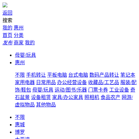
返回
搜索
我的
惠州
首页
分类
发布
商家
我的
母婴/玩具
惠州
不限
手机转让
平板电脑
台式电脑
数码产品转让
笔记本
家用电器
日常用品
办公经营设备
收藏品/工艺品
服装/配
饰/鞋包
母婴/玩具
运动/图书/乐器
门票卡券
工业设备
奇
石盆景
设备租赁
家具/办公家具
照相机
食品农产
网游/
虚拟物品
其他物品
不限
惠城
博罗